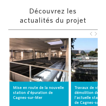
Découvrez les
actualités du projet
Mise en route de la nouvelle
Travaux de vidan
station d’épuration de
démolition des o
Cagnes-sur-Mer
l’actuelle station
de Cagnes-sur-M